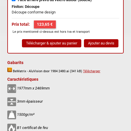
Finiton: Découpe
Découpe conforme design
Prix total:
123,65 €
Le prix mentionné ci-dessus est hors tva et transport
Gabarits
BeMatrix - AluVision door 1984 2480.ai (341 kB)
Télécharger
Caractéristiques
1977mm x 2469mm
3mm épaisseur
1500gr/m²
B1 certificat de feu