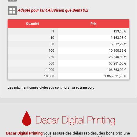
Adapté pour tant AluVision que BeMatrix
Quantité
Prix
1
123,65 €
10
1.163,26 €
50
5.572,22 €
100
10.900,38 €
250
26.640,80 €
500
53.281,60 €
1.000
106.563,20 €
10.000
1.065.631,95 €
Les prix mentionnés ci-dessus sont hors tva et transport
Dacar Digital Printing
vous assure des délais rapides, des bons prix, une