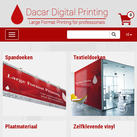
0
nl
Spandoeken
Textieldoeken
Plaatmateriaal
Zelfklevende vinyl