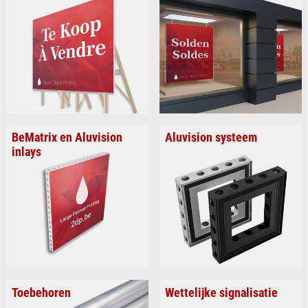
BeMatrix en Aluvision
Aluvision systeem
inlays
Toebehoren
Wettelijke signalisatie