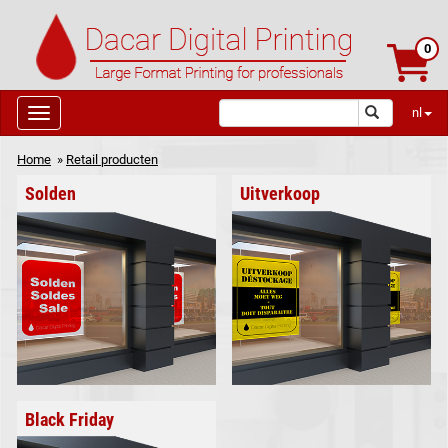
0
nl
Home
»
Retail producten
Solden
Uitverkoop
Black Friday