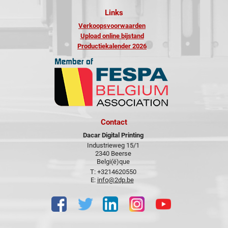
Links
Verkoopsvoorwaarden
Upload online bijstand
Productiekalender 2026
Contact
Dacar Digital Printing
Industrieweg 15/1
2340 Beerse
Belgi(ë)que
T: +3214620550
E:
info@2dp.be