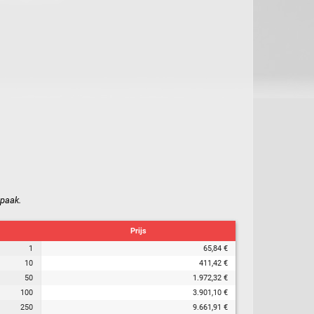
opaak.
Prijs
1
65,84 €
10
411,42 €
50
1.972,32 €
100
3.901,10 €
250
9.661,91 €