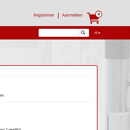
0
Registreren
Aanmelden
nl
mm
an 2 gestikt)