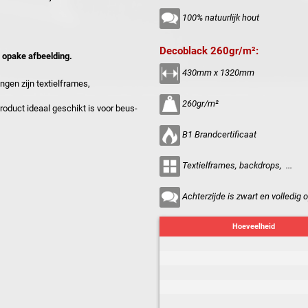
100% natuurlijk hout
Decoblack 260gr/m²:
 opake afbeelding.
430mm x 1320mm
ngen zijn textielframes,
260gr/m²
oduct ideaal geschikt is voor beus-
B1 Brandcertificaat
Textielframes, backdrops, ...
Achterzijde is zwart en volledig 
Hoeveelheid