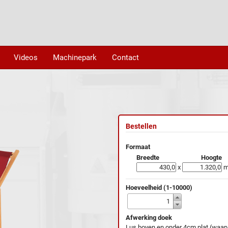
Videos
Machinepark
Contact
Bestellen
Formaat
Breedte
Hoogte
x
Hoeveelheid (1-10000)
Afwerking doek
Lus boven en onder 4cm plat (waarv