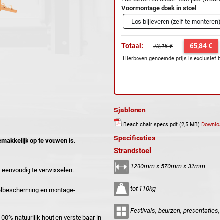
Voormontage doek in stoel
Totaal:
65,84 €
73,15 €
Hierboven genoemde prijs is exclusief 
Sjablonen
Beach chair specs.pdf (2,5 MB)
Downlo
Specificaties
emakkelijk op te vouwen is.
Strandstoel
1200mm x 570mm x 32mm
 eenvoudig te verwisselen.
tot 110kg
telbescherming en montage-
Festivals, beurzen, presentaties, 
00% natuurlijk hout en verstelbaar in