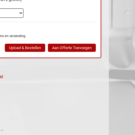
btw en verzending
ad
...