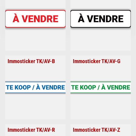
Immosticker TK/AV-B
Immosticker TK/AV-G
Immosticker TK/AV-R
Immosticker TK/AV-Z