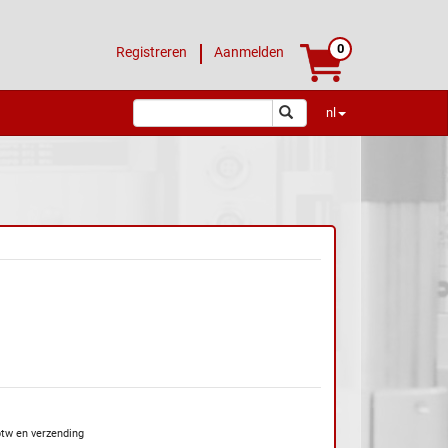
0
Registreren
Aanmelden
nl
btw en verzending