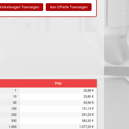
Prijs
1
20,58 €
10
25,80 €
50
65,56 €
100
131,13 €
250
291,25 €
500
582,50 €
1.000
1.077,25 €