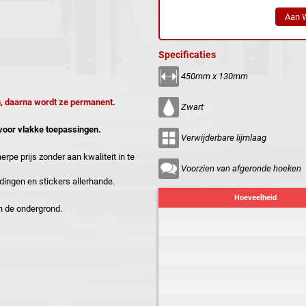
Specificaties
450mm x 130mm
n, daarna wordt ze permanent.
Zwart
 voor vlakke toepassingen.
Verwijderbare lijmlaag
rpe prijs zonder aan kwaliteit in te
Voorzien van afgeronde hoeken
ingen en stickers allerhande.
Hoeveelheid
n de ondergrond.