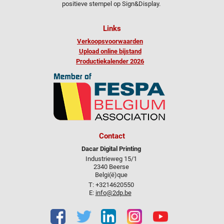
positieve stempel op Sign&Display.
Links
Verkoopsvoorwaarden
Upload online bijstand
Productiekalender 2026
Contact
Dacar Digital Printing
Industrieweg 15/1
2340 Beerse
Belgi(ë)que
T: +3214620550
E:
info@2dp.be