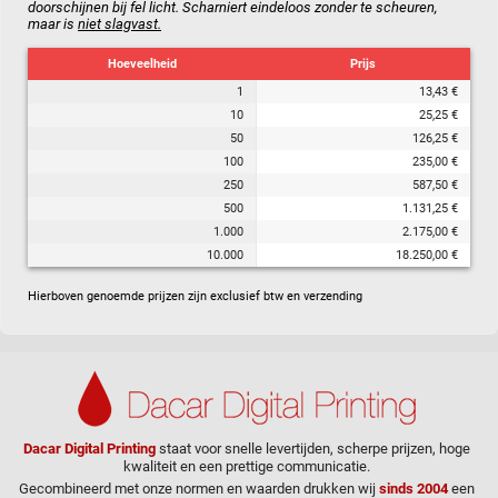
doorschijnen bij fel licht. Scharniert eindeloos zonder te scheuren,
maar is
niet slagvast.
Hoeveelheid
Prijs
1
13,43 €
10
25,25 €
50
126,25 €
100
235,00 €
250
587,50 €
500
1.131,25 €
1.000
2.175,00 €
10.000
18.250,00 €
Hierboven genoemde prijzen zijn exclusief btw en verzending
Dacar Digital Printing
staat voor snelle levertijden, scherpe prijzen, hoge
kwaliteit en een prettige communicatie.
Gecombineerd met onze normen en waarden drukken wij
sinds 2004
een