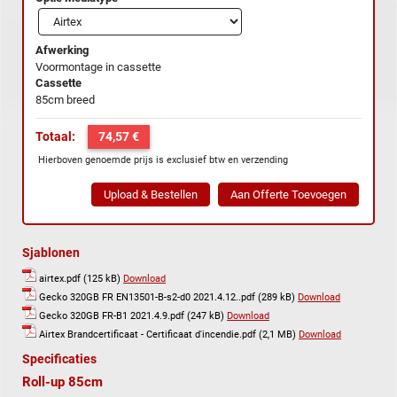
Afwerking
Voormontage in cassette
Cassette
85cm breed
Totaal:
74,57 €
Hierboven genoemde prijs is exclusief btw en verzending
Sjablonen
airtex.pdf (125 kB)
Download
Gecko 320GB FR EN13501-B-s2-d0 2021.4.12..pdf (289 kB)
Download
Gecko 320GB FR-B1 2021.4.9.pdf (247 kB)
Download
Airtex Brandcertificaat - Certificaat d'incendie.pdf (2,1 MB)
Download
Specificaties
Roll-up 85cm