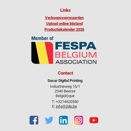
Links
Verkoopsvoorwaarden
Upload online bijstand
Productiekalender 2026
Contact
Dacar Digital Printing
Industrieweg 15/1
2340 Beerse
Belgi(ë)que
T: +3214620550
E:
info@2dp.be