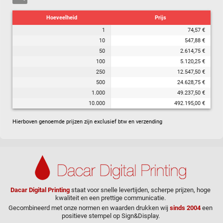
Hoeveelheid
Prijs
1
74,57 €
10
547,88 €
50
2.614,75 €
100
5.120,25 €
250
12.547,50 €
500
24.628,75 €
1.000
49.237,50 €
10.000
492.195,00 €
Hierboven genoemde prijzen zijn exclusief btw en verzending
Dacar Digital Printing
staat voor snelle levertijden, scherpe prijzen, hoge
kwaliteit en een prettige communicatie.
Gecombineerd met onze normen en waarden drukken wij
sinds 2004
een
positieve stempel op Sign&Display.