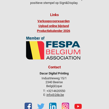
positieve stempel op Sign&Display.
Links
Verkoopsvoorwaarden
Upload online bijstand
Productiekalender 2026
Contact
Dacar Digital Printing
Industrieweg 15/1
2340 Beerse
Belgi(ë)que
T: +3214620550
E:
info@2dp.be