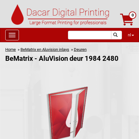
0
nl
Home
»
BeMatrix en Aluvision inlays
»
Deuren
BeMatrix - AluVision deur 1984 2480