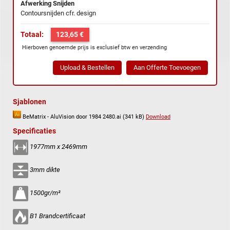
Afwerking Snijden
Contoursnijden cfr. design
Totaal:
123,65 €
Hierboven genoemde prijs is exclusief btw en verzending
Sjablonen
BeMatrix - AluVision door 1984 2480.ai (341 kB)
Download
Specificaties
1977mm x 2469mm
3mm dikte
1500gr/m²
B1 Brandcertificaat