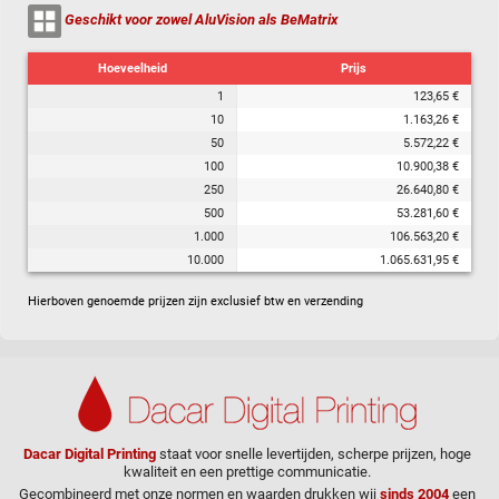
Geschikt voor zowel AluVision als BeMatrix
Hoeveelheid
Prijs
1
123,65 €
10
1.163,26 €
50
5.572,22 €
100
10.900,38 €
250
26.640,80 €
500
53.281,60 €
1.000
106.563,20 €
10.000
1.065.631,95 €
Hierboven genoemde prijzen zijn exclusief btw en verzending
Dacar Digital Printing
staat voor snelle levertijden, scherpe prijzen, hoge
kwaliteit en een prettige communicatie.
Gecombineerd met onze normen en waarden drukken wij
sinds 2004
een