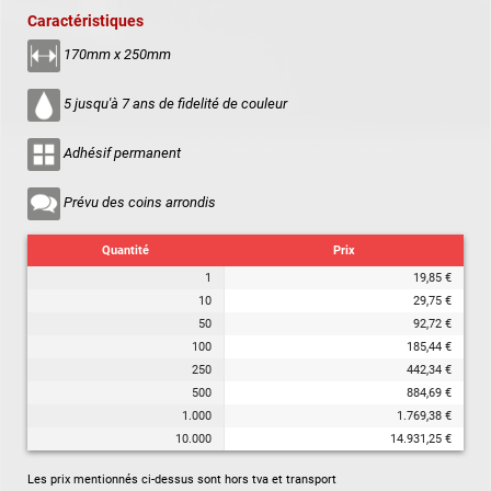
Caractéristiques
170mm x 250mm
5 jusqu'à 7 ans de fidelité de couleur
Adhésif permanent
Prévu des coins arrondis
Quantité
Prix
1
19,85 €
10
29,75 €
50
92,72 €
100
185,44 €
250
442,34 €
500
884,69 €
1.000
1.769,38 €
10.000
14.931,25 €
Les prix mentionnés ci-dessus sont hors tva et transport